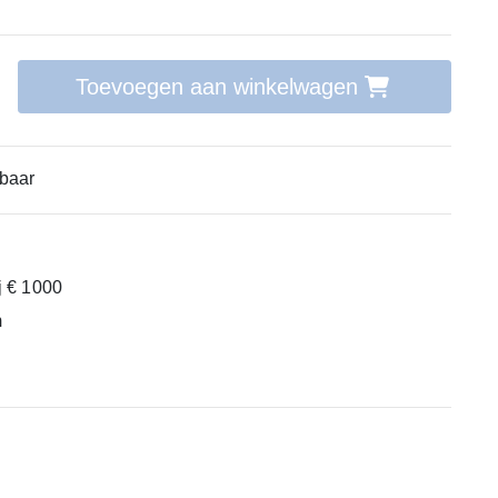
Toevoegen aan winkelwagen
baar
ij € 1000
m