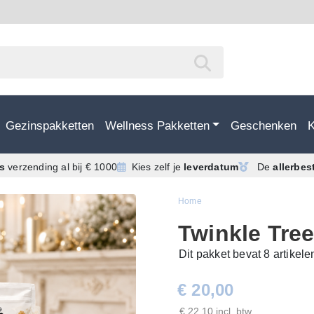
Gezinspakketten
Wellness Pakketten
Geschenken
is
verzending
al bij € 1000
Kies zelf je
leverdatum
De
allerbes
Home
Twinkle Tre
Dit pakket bevat 8 artikel
€ 20,00
€ 22,10 incl. btw