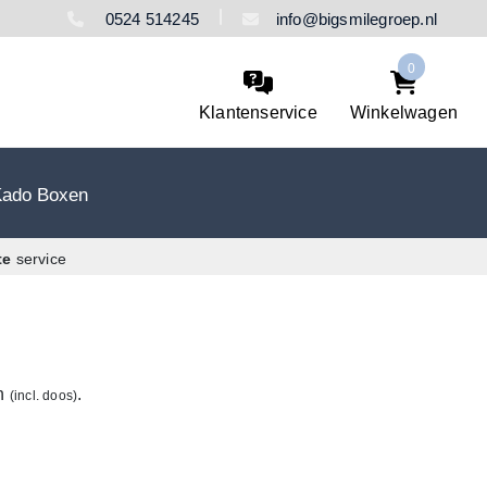
0524 514245
info@bigsmilegroep.nl
0
Klantenservice
Winkelwagen
Kado Boxen
te
service
e
en
.
(incl. doos)