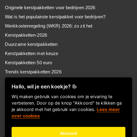
Originele kerstpakketten voor bedrijven 2026
Wat is het populairste kerstpakket voor bedrijven?
Werkkostenregeling (WKR) 2026: zo zit het
Kerstpakketten-2026
Duurzame kerstpakketten
Kerstpakketten met keuze
Kerstpakketten 50 euro
Trends kerstpakketten 2026
Kerstpakketten voor MKB
Hallo, wil je een koekje?
Kerstpakketten voor retail
Wij maken gebruik van cookies om je ervaring te
Kerstpakketten voor zorg
verbeteren. Door op de knop "Akkoord" te klikken ga
Goedkope kerstpakketten
je akkoord met het gebruik van cookies.
Lees meer
over cookies
Kerstpakket of Keuzekado, wat kies jij?
Akkoord