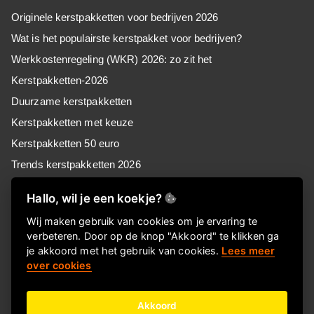
Originele kerstpakketten voor bedrijven 2026
Wat is het populairste kerstpakket voor bedrijven?
Werkkostenregeling (WKR) 2026: zo zit het
Kerstpakketten-2026
Duurzame kerstpakketten
Kerstpakketten met keuze
Kerstpakketten 50 euro
Trends kerstpakketten 2026
Kerstpakketten voor MKB
Hallo, wil je een koekje?
Kerstpakketten voor retail
Wij maken gebruik van cookies om je ervaring te
Kerstpakketten voor zorg
verbeteren. Door op de knop "Akkoord" te klikken ga
Goedkope kerstpakketten
je akkoord met het gebruik van cookies.
Lees meer
over cookies
Kerstpakket of Keuzekado, wat kies jij?
Akkoord