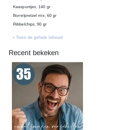
Kaaspuntjes, 140 gr
Borrelpretzel mix, 60 gr
Ribbelchips, 90 gr
Tapasplank, 40 gr
+ Toon de gehele inhoud
Toast naturel, 75 gr
Spaanse fuet, 150 gr
Recent bekeken
Groene olijven, 50 gr
Jong belegen kaas, 140 gr
Verpakt in een feestelijke kerstdoos