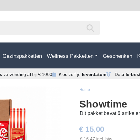
Gezinspakketten
Wellness Pakketten
Geschenken
is
verzending
al bij € 1000
Kies zelf je
leverdatum
De
allerbes
Home
Showtime
Dit pakket bevat 6 artikel
€ 15,00
€ 16,47 incl. btw