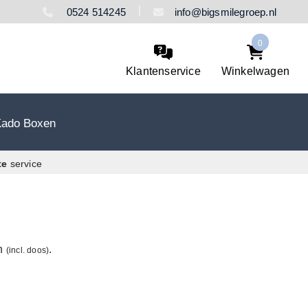
0524 514245
info@bigsmilegroep.nl
0
Klantenservice
Winkelwagen
Kado Boxen
te
service
en
.
(incl. doos)