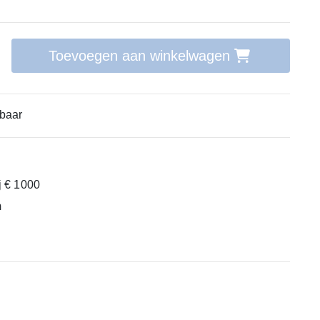
Toevoegen aan winkelwagen
baar
ij € 1000
m