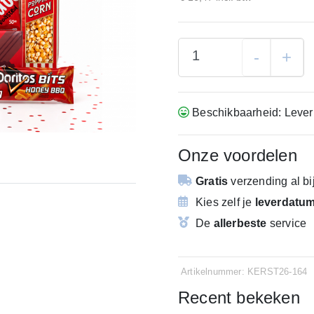
-
+
Beschikbaarheid: Lever
Onze voordelen
Gratis
verzending
al b
Kies zelf je
leverdatu
De
allerbeste
service
Artikelnummer: KERST26-164
Recent bekeken