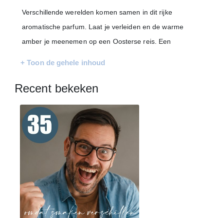
Verschillende werelden komen samen in dit rijke
aromatische parfum. Laat je verleiden en de warme
amber je meenemen op een Oosterse reis. Een
spectaculaire combinatie met de zuiverende en
+ Toon de gehele inhoud
verhelderende werking van bitterzoete grapefruit.
Samengebundeld met zachte noten van mint, rabarber en
Recent bekeken
viooltjes.
Inhoud:
Shower Foam - 200 ml
Scented Candle - 120 gr
Shower Scrub - 200 ml
Body Lotion - 40 ml
Shower Gel - 40 ml