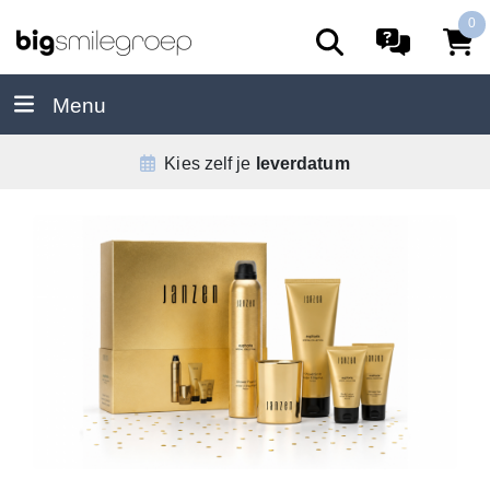
0
Menu
De
allerbeste
service