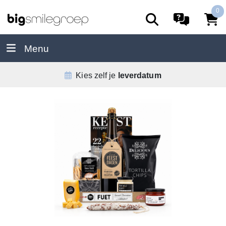
0
Menu
De
allerbeste
service