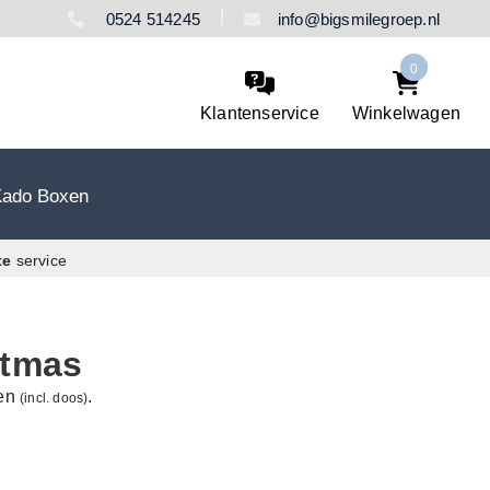
0524 514245
info@bigsmilegroep.nl
0
Klantenservice
Winkelwagen
Kado Boxen
te
service
stmas
len
.
(incl. doos)