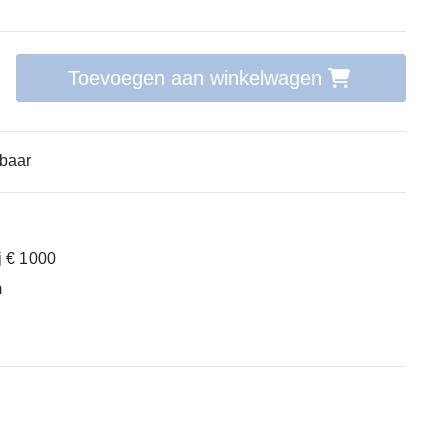
Toevoegen aan winkelwagen
baar
ij € 1000
m