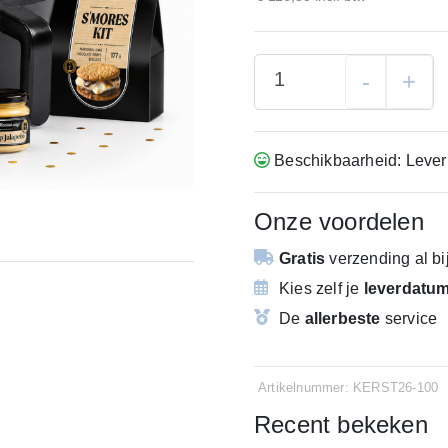
-
+
Beschikbaarheid: Lever
Onze voordelen
Gratis
verzending
al b
Kies zelf je
leverdatu
De
allerbeste
service
Artikelnummer: KERST26-100
Recent bekeken