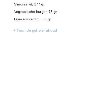
S'mores kit, 177 gr
Vegetarische burger, 75 gr
Guacamole dip, 300 gr
Kaasdip jalapeño, 250 ml
+ Toon de gehele inhoud
Coca Cola Zero Sugar, 33 cl, 2 st
Verpakt in een feestelijke kerstdoos