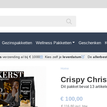
Gezinspakketten
Wellness Pakketten
Geschenken
is
verzending
al bij € 1000
Kies zelf je
leverdatum
De
allerbes
Home
Crispy Chri
Dit pakket bevat 13 artike
€ 100,00
€ 116,80 incl. btw