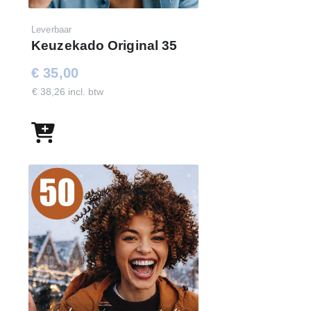
Pretzel sticks, 180 gr
Leverbaar
Broodstengels, 125 gr
Keuzekado Original 35
Krokantjes, 100 gr
€ 35,00
Dubbelfriss citrus, 1,5 ltr
€ 38,26 incl. btw
Lay's paprika chips, 100 gr
Popcorn, 50 gr
Pannenkoekmix, 400 gr
Doritos Bits Twisti Honey BBQ, 30 gr
TUC crackers naturel, 100 gr
M&M's Crispy, 36 gr, 2 st
Coca Cola Zero, 33 cl, 2 st
Mayonaise, 200 ml
Pesto, 80 gr
Mix voor groentesoep, 62 gr
Zwartebessenjam, 230 gr