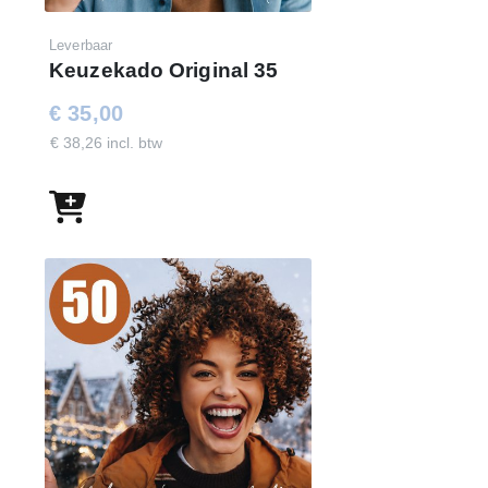
Chinese mie, 250 gr
Leverbaar
Ontbijtkoek, 450 gr
Keuzekado Original 35
Mix voor macaroni, 61 gr
€ 35,00
Verpakt in een feestelijke kerstdoos
€ 38,26 incl. btw