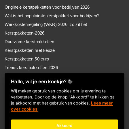
Originele kerstpakketten voor bedrijven 2026
Wat is het populairste kerstpakket voor bedrijven?
Werkkostenregeling (WKR) 2026: zo zit het
Kerstpakketten-2026
Duurzame kerstpakketten
Kerstpakketten met keuze
Kerstpakketten 50 euro
Trends kerstpakketten 2026
Kerstpakketten voor MKB
Hallo, wil je een koekje?
Kerstpakketten voor retail
Wij maken gebruik van cookies om je ervaring te
Kerstpakketten voor zorg
verbeteren. Door op de knop "Akkoord" te klikken ga
Goedkope kerstpakketten
je akkoord met het gebruik van cookies.
Lees meer
over cookies
Kerstpakket of Keuzekado, wat kies jij?
Akkoord