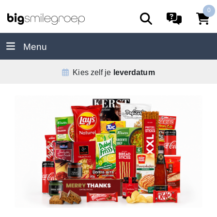
0
Menu
De
allerbeste
service