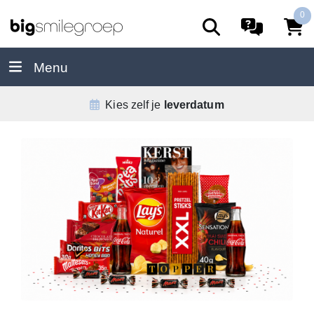
0
Menu
De
allerbeste
service