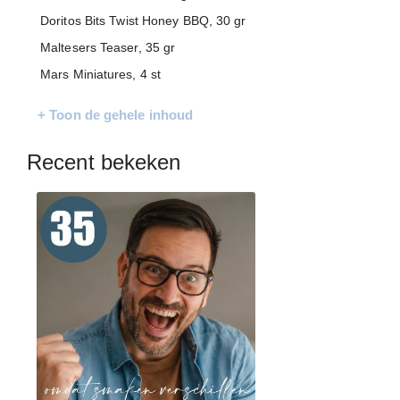
Doritos Bits Twist Honey BBQ, 30 gr
Maltesers Teaser, 35 gr
Mars Miniatures, 4 st
Topper napolitains, 6 st
+ Toon de gehele inhoud
Lay's naturel chips, 100 gr
Pretzel sticks, 180 gr
Recent bekeken
Stroopwafels, 64 gr, 2 st
Lay's Sensations Sweet Chili, 40 gr
Verpakt in een feestelijke kerstdoos