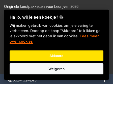
Originele kerstpakketten voor bedrijven 2026
Wat is het populairste kerstpakket voor bedrijven?
Hallo, wil je een koekje?
Werkkostenregeling (WKR) 2026: zo zit het
Wij maken gebruik van cookies om je ervaring te
Kerstpakketten-2026
verbeteren. Door op de knop "Akkoord" te klikken ga
je akkoord met het gebruik van cookies.
Lees meer
Duurzame kerstpakketten
over cookies
Kerstpakketten met keuze
Kerstpakketten 50 euro
Akkoord
Trends kerstpakketten 2026
Kerstpakketten voor MKB
Weigeren
Kerstpakketten voor retail
0524 514245
Kerstpakketten voor zorg
Goedkope kerstpakketten
08:00 - 17:00 | ma - vrij
Kerstpakket of Keuzekado, wat kies jij?
info@bigsmilegroep.nl