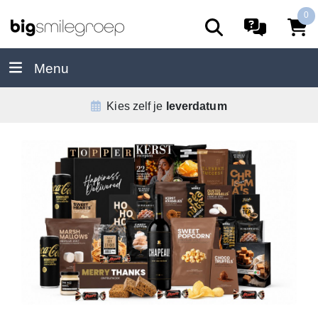
0
Menu
De
allerbeste
service