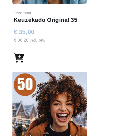
Aioli dip, 90 gr
Leverbaar
Borrelnoten, 100 gr
Keuzekado Original 35
Dipsticks, 100 gr
€ 35,00
Zoute sticks, 40 gr
€ 38,26 incl. btw
Kerstmagazine
Kaartenset, 2 st
Verpakt in een feestelijke kerstdoos